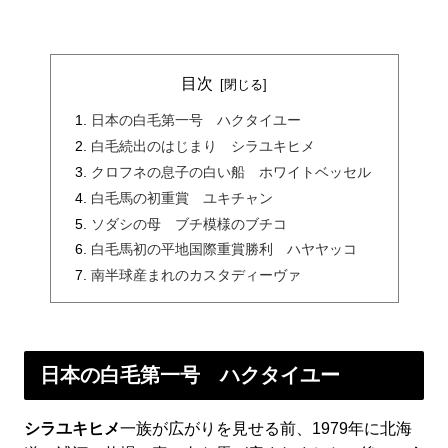
目次
日本の白毛第一号 ハクタイユー
白毛続出のはじまり シラユキヒメ
クロフネの息子の白い船 ホワイトベッセル
白毛馬の初重賞 ユキチャン
ソダシの母 ブチ模様のブチコ
白毛馬初の平地国際重賞勝利 ハヤヤッコ
南半球産まれのカスタディーヴァ
日本の白毛第一号 ハクタイユー
シラユキヒメ
一族が広がりを見せる前、1979年に北海