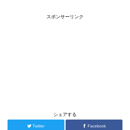
スポンサーリンク
シェアする
Twitter
Facebook