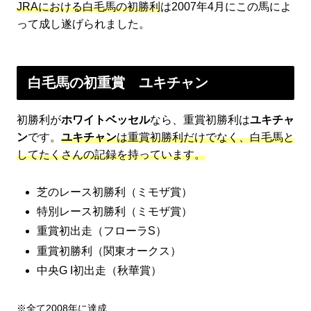
JRAにおける白毛馬の初勝利
は2007年4月にこの馬によ
って成し遂げられました。
白毛馬の初重賞 ユキチャン
初勝利が
ホワイトベッセル
なら、重賞初勝利は
ユキチャ
ン
です。
ユキチャン
は重賞初勝利だけでなく、白毛馬と
してたくさんの記録を持っています。
芝のレース初勝利（ミモザ賞）
特別レース初勝利（ミモザ賞）
重賞初出走（フローラS）
重賞初勝利（関東オークス）
中央G I初出走（秋華賞）
※全て2008年に達成