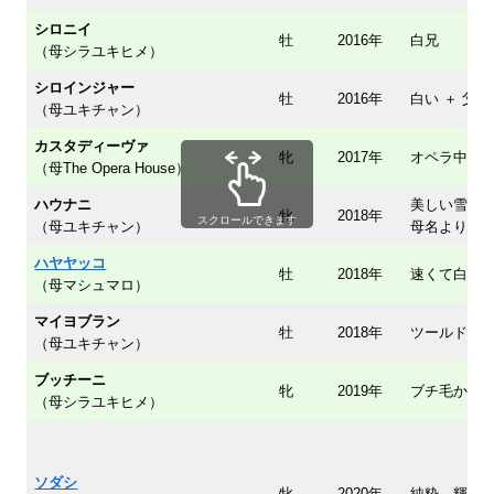
シロニイ
牡
2016年
白兄
（母シラユキヒメ）
シロインジャー
牡
2016年
白い ＋ 父
（母ユキチャン）
カスタディーヴァ
牝
2017年
オペラ中の
（母The Opera House）
ハウナニ
美しい雪（
牝
2018年
スクロールできます
（母ユキチャン）
母名より連
ハヤヤッコ
牡
2018年
速くて白い
（母マシュマロ）
マイヨブラン
牡
2018年
ツールドフ
（母ユキチャン）
ブッチーニ
牝
2019年
ブチ毛から
（母シラユキヒメ）
ソダシ
牝
2020年
純粋、輝き