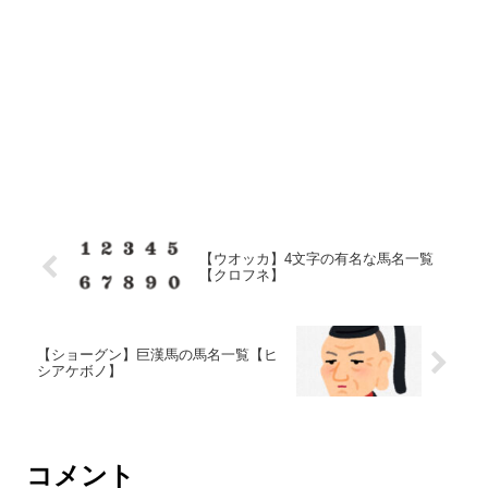
【ウオッカ】4文字の有名な馬名一覧
【クロフネ】
【ショーグン】巨漢馬の馬名一覧【ヒ
シアケボノ】
コメント