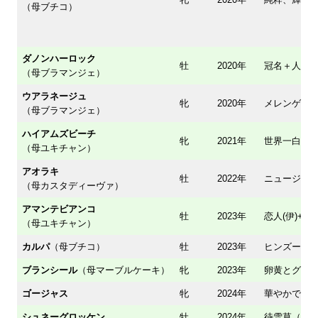
（母ブチコ）
ダノンハーロック
牡
2020年
冠名＋人名
（母ブラマンジェ）
ウアラネージュ
牝
2020年
メレンゲを
（母ブラマンジェ）
ハイアムズビーチ
牝
2021年
世界一白い
（母ユキチャン）
アオラキ
牡
2022年
ニュージー
（母カスタディーヴァ）
アマンテビアンコ
牡
2023年
恋人(伊)+
（母ユキチャン）
カルパ
（母ブチコ）
牡
2023年
ヒンズー教
ブランシール
（母マーブルケーキ）
牝
2023年
卵黄とグラ
ゴージャス
牝
2024年
華やかで素
シュネーグロッケン
牡
2024年
待雪草（独）