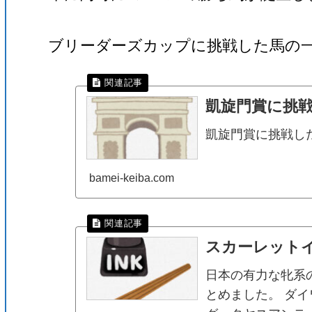
ブリーダーズカップに挑戦した馬の
凱旋門賞に挑
凱旋門賞に挑戦し
bamei-keiba.com
スカーレット
日本の有力な牝系
とめました。 ダ