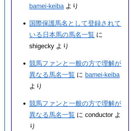
アルファベットスープ（官庁の略語がたく
bamei-keiba
より
スキップアウェイ
国際保護馬名として登録されて
いる日本馬の馬名一覧
に
パーフェクトスティング
shigecky
より
コナゴールド
競馬ファンと一般の方で理解が
ゴーストザッパー（悪霊退治人）
異なる馬名一覧
に
bamei-keiba
より
レイヴンズパス
競馬ファンと一般の方で理解が
ブレイム（非難・責任・罪）
異なる馬名一覧
に
conductor
よ
シェアードアカウント
り