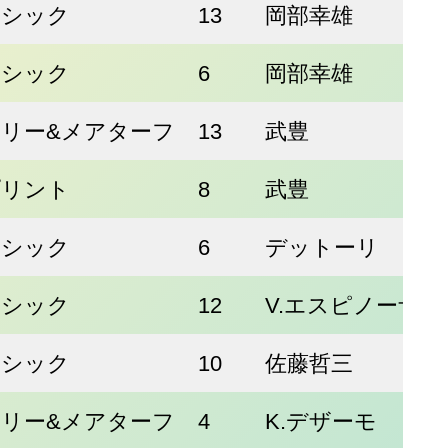
ラシック
13
岡部幸雄
ラシック
6
岡部幸雄
リー&メアターフ
13
武豊
プリント
8
武豊
ラシック
6
デットーリ
ラシック
12
V.エスピノーザ
ラシック
10
佐藤哲三
リー&メアターフ
4
K.デザーモ