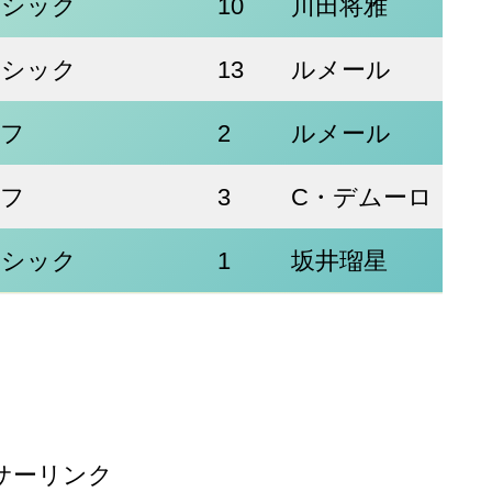
ラシック
10
川田将雅
ラシック
13
ルメール
ーフ
2
ルメール
ーフ
3
C・デムーロ
ラシック
1
坂井瑠星
サーリンク