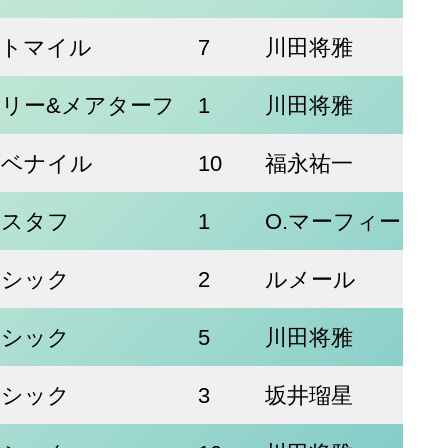
ートマイル
7
川田将雅
リー&メアターフ
1
川田将雅
ュベナイル
10
福永祐一
ィスタフ
1
O.マーフィー
ラシック
2
ルメール
ラシック
5
川田将雅
ラシック
3
坂井瑠星