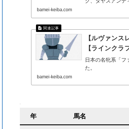
グ、タヤスアンテ
bamei-keiba.com
【ルヴァンス
【ラインクラ
日本の名牝系「フ
た。
bamei-keiba.com
年
馬名