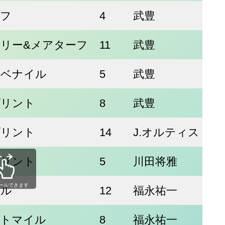
ーフ
4
武豊
リー&メアターフ
11
武豊
ュベナイル
5
武豊
プリント
8
武豊
プリント
14
J.オルティス
プリント
5
川田将雅
ールできます
イル
12
福永祐一
ートマイル
8
福永祐一