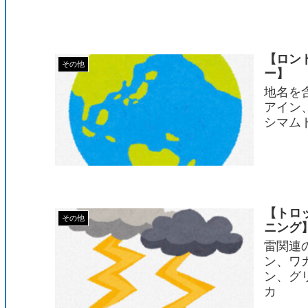
【ロン
その他
ー】
地名を
アイン
シマム
【トロ
その他
ニング
雷関連
ン、ワ
ン、グ
カ