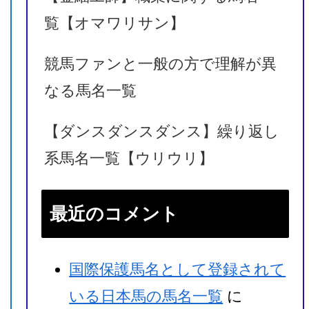
覧【オマワリサン】
競馬ファンと一般の方で理解が異
なる馬名一覧
【ダンスダンスダンス】繰り返し
系馬名一覧【ウリウリ】
最近のコメント
国際保護馬名として登録されて
いる日本馬の馬名一覧
に