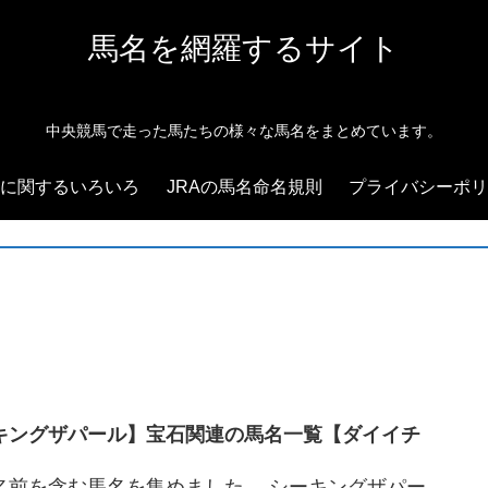
馬名を網羅するサイト
中央競馬で走った馬たちの様々な馬名をまとめています。
に関するいろいろ
JRAの馬名命名規則
プライバシーポリ
キングザパール】宝石関連の馬名一覧【ダイイチ
】
名前を含む馬名を集めました。 シーキングザパー