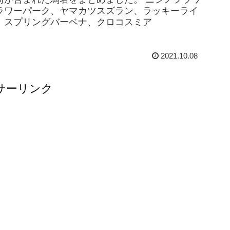
ラワーパーク、ヤマカツスズラン、ラッキーライ
、スプリングバーベナ、クロコスミア
2021.10.08
サーリンク