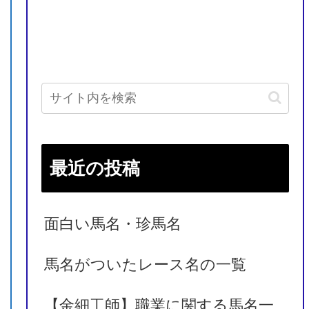
最近の投稿
面白い馬名・珍馬名
馬名がついたレース名の一覧
【金細工師】職業に関する馬名一