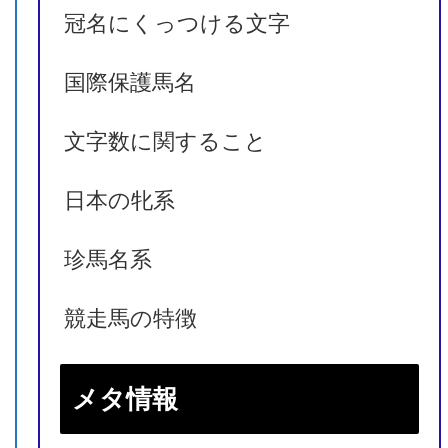
冠名にくっつける文字
国際保護馬名
文字数に関すること
日本の牝系
珍馬名系
競走馬の特徴
メタ情報