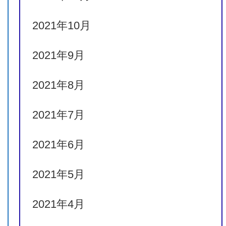
2021年10月
2021年9月
2021年8月
2021年7月
2021年6月
2021年5月
2021年4月