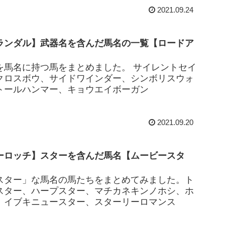
2021.09.24
ランダル】武器名を含んだ馬名の一覧【ロードア
】
を馬名に持つ馬をまとめました。 サイレントセイ
クロスボウ、サイドワインダー、シンボリスウォ
トールハンマー、キョウエイボーガン
2021.09.20
ーロッチ】スターを含んだ馬名【ムービースタ
スター」な馬名の馬たちをまとめてみました。ト
スター、ハープスター、マチカネキンノホシ、ホ
、イブキニュースター、スターリーロマンス